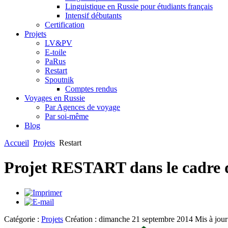
Linguistique en Russie pour étudiants français
Intensif débutants
Certification
Projets
LV&PV
E-toile
PaRus
Restart
Spoutnik
Comptes rendus
Voyages en Russie
Par Agences de voyage
Par soi-même
Blog
Accueil
Projets
Restart
Projet RESTART dans le cadre
Catégorie :
Projets
Création : dimanche 21 septembre 2014
Mis à jour