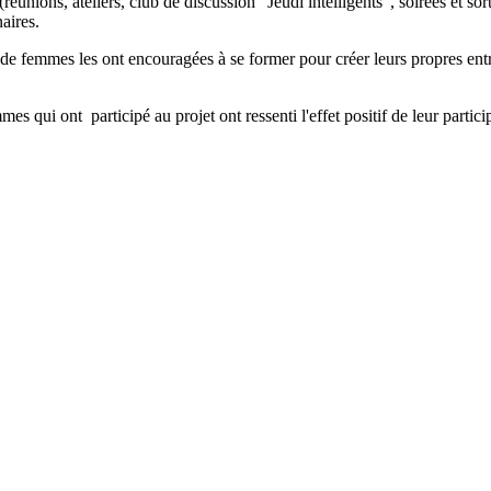
éunions, ateliers, club de discussion "Jeudi intelligents", soirées et so
aires.
e femmes les ont encouragées à se former pour créer leurs propres entre
mmes qui ont participé au projet ont ressenti l'effet positif de leur parti