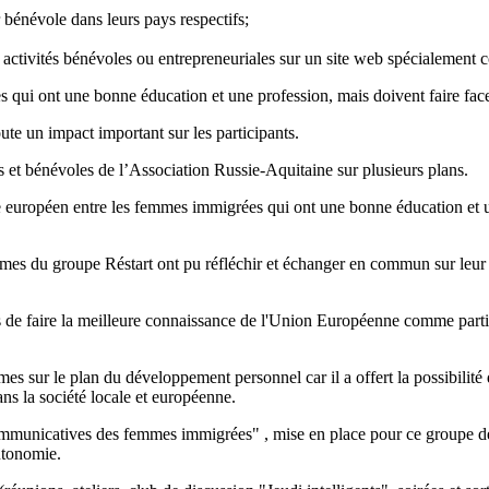
r bénévole dans leurs pays respectifs;
activités bénévoles ou entrepreneuriales sur un site web spécialement co
ui ont une bonne éducation et une profession, mais doivent faire face à 
oute un impact important sur les participants.
 et bénévoles de l’Association Russie-Aquitaine sur plusieurs plans.
e européen entre les femmes immigrées qui ont une bonne éducation et une
emmes du groupe Réstart ont pu réfléchir et échanger en commun sur leur
ts de faire la meilleure connaissance de l'Union Européenne comme partie
mmes sur le plan du développement personnel car il a offert la possibili
ans la société locale et européenne.
municatives des femmes immigrées" , mise en place pour ce groupe de 
utonomie.