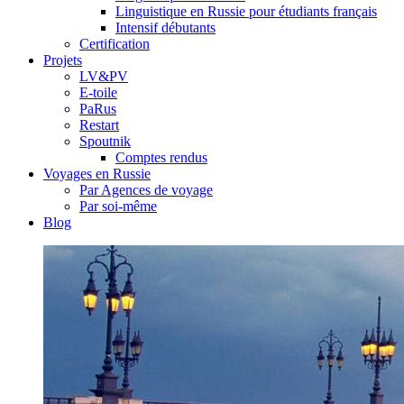
Linguistique en Russie pour étudiants français
Intensif débutants
Certification
Projets
LV&PV
E-toile
PaRus
Restart
Spoutnik
Comptes rendus
Voyages en Russie
Par Agences de voyage
Par soi-même
Blog